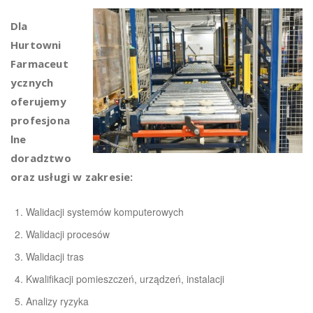
Dla
Hurtowni
Farmaceut
ycznych
oferujemy
profesjona
lne
doradztwo
oraz usługi w zakresie:
Walidacji systemów komputerowych
Walidacji procesów
Walidacji tras
Kwalifikacji pomieszczeń, urządzeń, instalacji
Analizy ryzyka